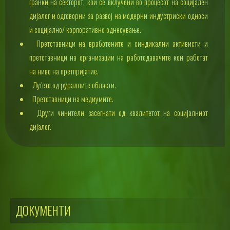
гранки на секторот, кои се вклучени во процесот на социјален
дијалог и одговорни за развој на модерни индустриски односи
и социјално/ корпоративно однесување.
Претставници на вработените и синдикални активисти и
претставници на организации на работодавачите кои работат
на ниво на претпријатие.
Луѓето од руралните области.
Претставници на медиумите.
Други чинители засегнати од квалитетот на социјалниот
дијалог.
ДОКУМЕНТИ