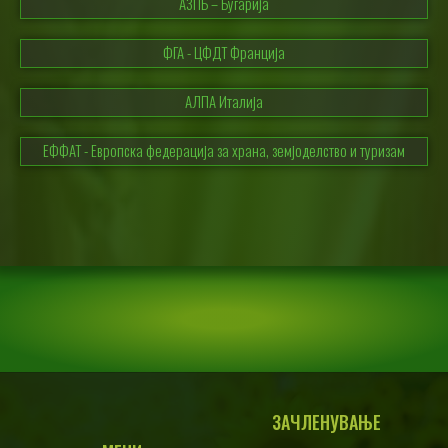
АЗПБ – Бугарија
ФГА - ЦФДТ Франција
АЛПА Италија
ЕФФАТ - Европска федерација за храна, земјоделство и туризам
ЗАЧЛЕНУВАЊЕ