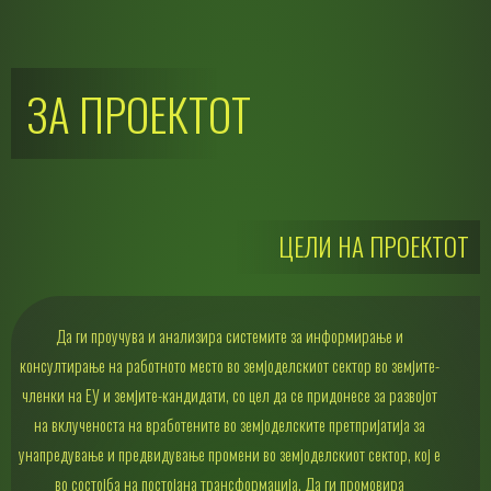
ЗА ПРОЕКТОТ
ЦЕЛИ НА ПРОЕКТОТ
Да ги проучува и анализира системите за информирање и
консултирање на работното место во земјоделскиот сектор во земјите-
членки на ЕУ и земјите-кандидати, со цел да се придонесе за развојот
на вклученоста на вработените во земјоделските претпријатија за
унапредување и предвидување промени во земјоделскиот сектор, кој е
во состојба на постојана трансформација. Да ги ​​промовира