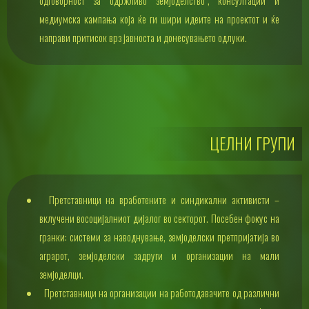
одговорност за одржливо земјоделство”, консултации и
медиумска кампања која ќе ги шири идеите на проектот и ќе
направи притисок врз јавноста и донесувањето одлуки.
ЦЕЛНИ ГРУПИ
Претставници на вработените и синдикални активисти –
вклучени восоцијалниот дијалог во секторот. Посебен фокус на
гранки: системи за наводнување, земјоделски претпријатија во
аграрот, земјоделски задруги и организации на мали
земјоделци.
Претставници на организации на работодавачите од различни