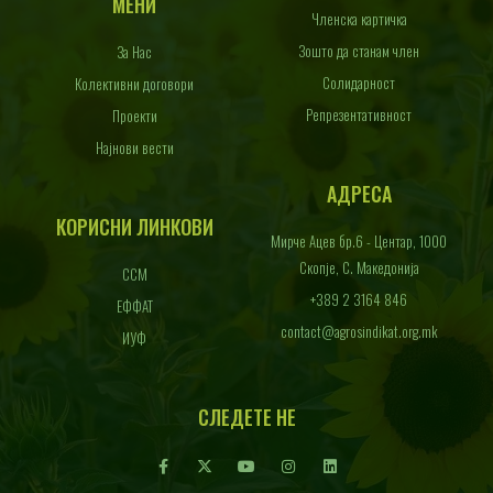
МЕНИ
Членска картичка
Зошто да станам член
За Нас
Солидарност
Колективни договори
Репрезентативност
Проекти
Најнови вести
АДРЕСА
КОРИСНИ ЛИНКОВИ
Мирче Ацев бр.6 - Центар, 1000
Скопје, С. Македонија
ССМ
+389 2 3164 846
ЕФФАТ
contact@agrosindikat.org.mk
ИУФ
СЛЕДЕТЕ НЕ
F
X
Y
I
L
a
-
o
n
i
c
t
u
s
n