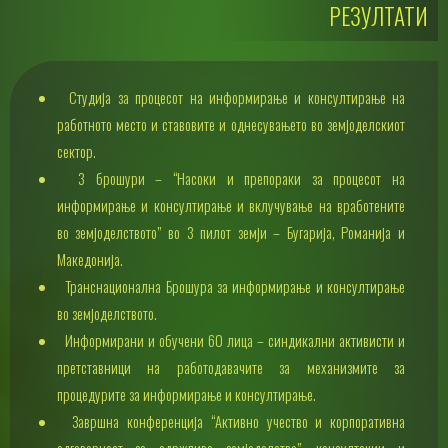
РЕЗУЛТАТИ
Студија за процесот на информирање и консултирање на
работното место и ставовите и однесувањето во земјоделскиот
сектор.
3 брошури – “Насоки и препораки за процесот на
информирање и консултирање и вклучување на вработените
во земјоделството” во 3 пилот земји – Бугарија, Романија и
Македонија.
Транснационална Брошура за информирање и консултирање
во земјоделството.
Информирани и обучени 60 лица – синдикални активисти и
претставници на работодавачите за механизмите за
процедурите за информирање и консултирање.
Завршна конференција “Активно учество и корпоративна