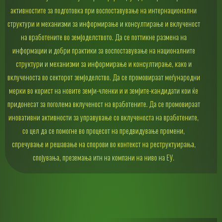
активностите за подготовка при воспоставување на интернационални
структури и механизми за информирање и консултирање и вклученост
на вработените во земјоделството. Да се ​​поттикне размена на
информации и добри практики за воспоставување на националните
структури и механизми за информирање и консултирање, како и
вклученоста во секторот земјоделство. Да се промовираат меѓународни
мерки во корист на новите земји-членки и и земјите-кандидати кои ќе
придонесат за поголема вклученост на вработените. Да се промовираат
иновативни активности за управување со вклученоста на вработените,
со цел да се помогне во процесот на предвидување промени,
спречување и решавање на спорови во контекст на реструктуирања,
спојувања, преземања итн на компани на ниво на ЕУ.